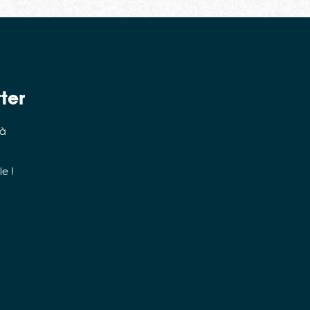
ter
 à
e !