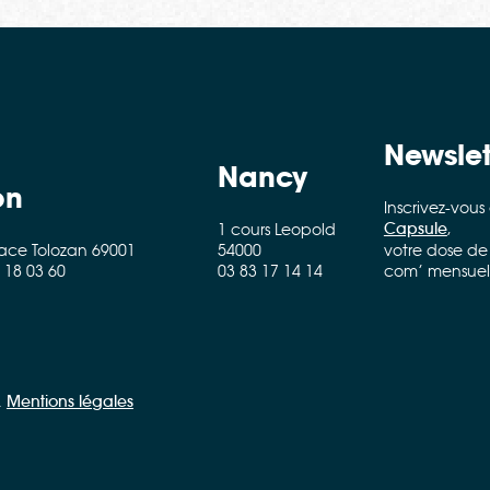
Newslet
Nancy
on
Inscrivez-vous
Capsule
,
1 cours Leopold
lace Tolozan 69001
54000
votre dose de
 18 03 60
03 83 17 14 14
com’ mensuell
.
Mentions légales