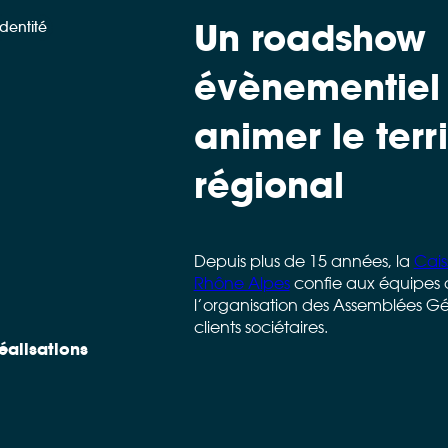
Un roadshow
Identité
évènementiel
animer le terri
régional
Depuis plus de 15 années, la
Cais
Rhône Alpes
confie aux équipes d
l’organisation des Assemblées Gé
clients sociétaires.
éalisations