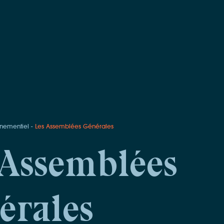
nementiel
Les Assemblées Générales
 Assemblées
érales