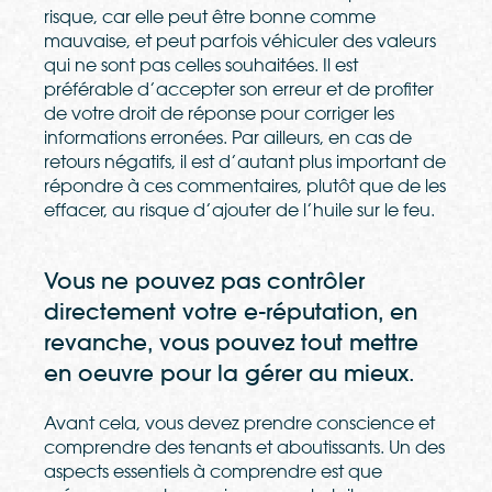
risque, car elle peut
ê
tre bonne comme
mauvaise, et peut parfois v
é
hiculer des valeurs
qui
ne sont pas celles souhaitées. Il est
pr
é
f
é
rable d’accepter son erreur et de profiter
de votre
droit de r
é
ponse pour corriger les
informations erron
é
es. Par ailleurs, en cas de
retours
n
é
gatifs, il est d’autant plus important de
r
é
pondre
à
ces commentaires, plut
ô
t que de les
effacer, au risque d’ajouter de l’huile sur le feu.
Vous ne pouvez pas contrôler
directement votre e-réputation, en
revanche, vous pouvez tout mettre
en oeuvre pour la gérer au mieux.
Avant cela, vous devez prendre conscience et
comprendre des tenants et aboutissants. Un des
aspects essentiels
à
comprendre est que