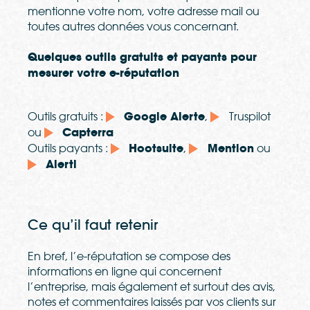
mentionne votre nom, votre adresse mail ou
toutes autres donn
é
es vous concernant.
Quelques outils gratuits et payants pour
mesurer votre e-réputation
Outils gratuits :
Google Alerte
,
Truspilot
ou
Capterra
Outils payants :
Hootsuite
,
Mention
ou
Alerti
Ce qu’il faut retenir
En bref, l’e-r
é
putation se compose des
informations en ligne qui concernent
l’entreprise, mais
é
galement et surtout des avis,
notes et commentaires laiss
é
s par vos clients sur