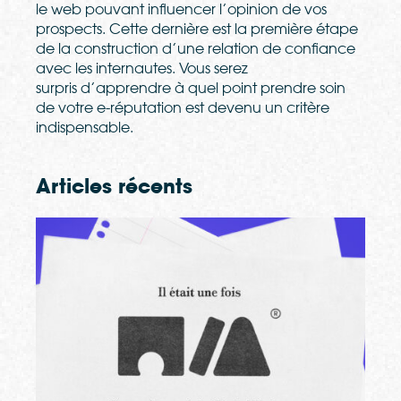
le web pouvant influencer l’opinion de vos
prospects. Cette derni
è
re est la premi
è
re
é
tape
de la construction d’une relation de confiance
avec les internautes. Vous serez
surpris d’apprendre
à
quel point prendre soin
de votre e-r
é
putation est devenu un crit
è
re
indispensable.
Articles récents