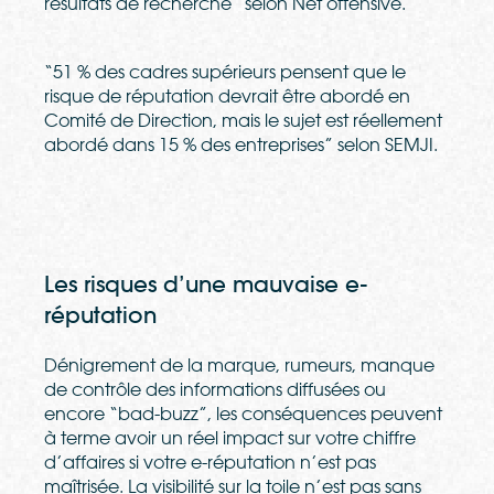
résultats de recherche” selon
Net offensive
.
“51 % des cadres supérieurs pensent que le
risque de réputation devrait être abordé en
Comité de Direction, mais le sujet est réellement
abordé dans 15 % des entreprises” selon
SEMJI
.
Les risques d’une mauvaise e-
réputation
D
é
nigrement de la marque, rumeurs, manque
de contrôle des informations diffus
é
es ou
encore “bad-buzz”, les cons
é
quences peuvent
à
terme avoir un r
é
el impact sur votre chiffre
d’affaires si votre e-réputation n’est pas
maîtrisée. La visibilit
é
sur la toile n’est pas sans