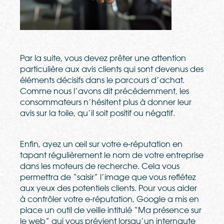
Par la suite, vous devez pr
ê
ter une attention
particuli
è
re aux avis clients qui sont devenus des
é
l
é
ments d
é
cisifs dans le parcours d’achat.
Comme nous l’avons dit pr
é
c
é
demment, les
consommateurs n’h
é
sitent plus
à
donner leur
avis sur la toile, qu’il soit positif ou n
é
gatif.
Enfin, ayez un œil sur votre e-r
é
putation en
tapant r
é
guli
è
rement le nom de votre entreprise
dans les moteurs de recherche. Cela vous
permettra de “saisir” l’image que vous refl
é
tez
aux yeux des potentiels clients. Pour vous aider
à
contr
ô
ler votre e-r
é
putation, Google a mis en
place un outil de veille intitul
é
“Ma pr
é
sence sur
le web” qui vous pr
é
vient lorsqu’un
internaute