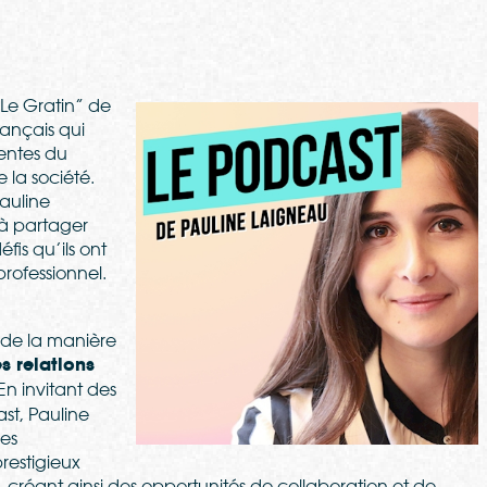
“Le Gratin” de
rançais qui
uentes du
 la société.
auline
 à partager
éfis qu’ils ont
professionnel.
 de la manière
s relations
 En invitant des
st, Pauline
res
prestigieux
 créant ainsi des opportunités de collaboration et de