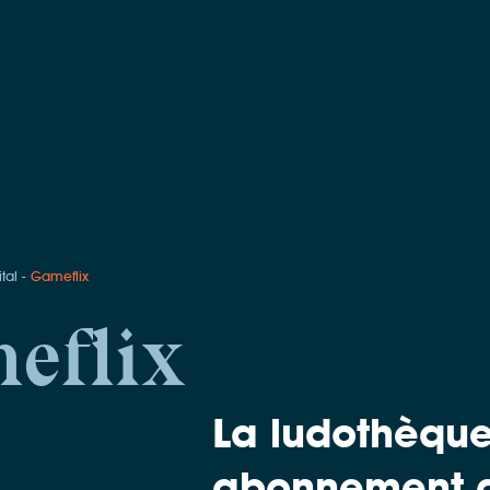
ital
Gameflix
eflix
La ludothèque
abonnement 