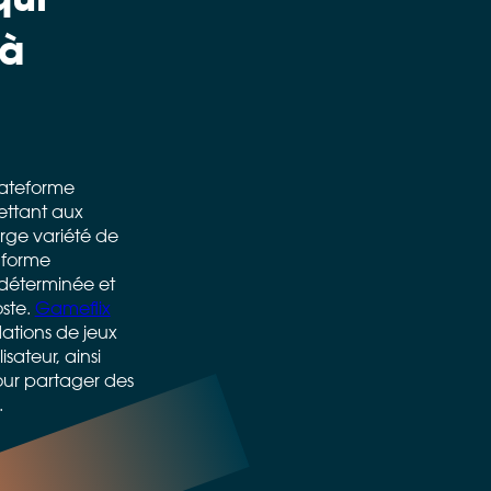
 à
lateforme
ettant aux
arge variété de
 forme
déterminée et
ste.
Gameflix
tions de jeux
isateur, ainsi
ur partager des
.