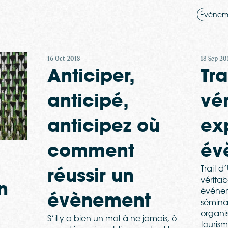
Événem
16 Oct 2018
18 Sep 20
Anticiper,
Tra
anticipé,
vé
anticipez où
ex
comment
év
réussir un
Trait d
véritab
n
événem
évènement
séminai
organi
S’il y a bien un mot à ne jamais, ô
touris