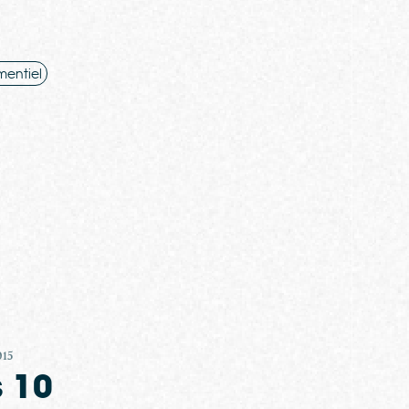
entiel
015
s 10