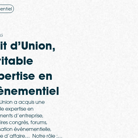
entiel
15
it d’Union,
ritable
pertise en
ènementiel
’Union a acquis une
le expertise en
ents d’entreprise,
res congrès, forums,
sation évènementielle,
me d’affaire… Notre rôle :…