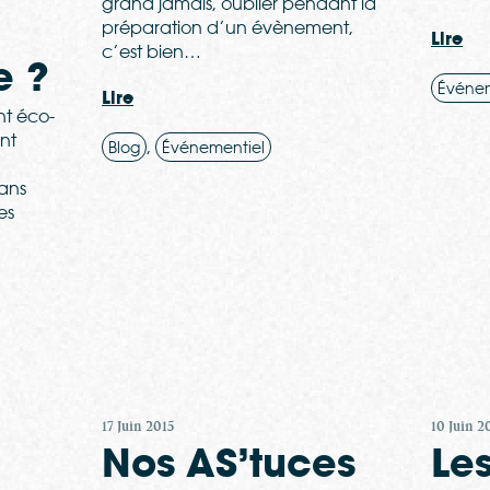
grand jamais, oublier pendant la
préparation d’un évènement,
Lire
c’est bien…
e ?
Événem
Lire
t éco-
nt
,
Blog
Événementiel
dans
es
17 Juin 2015
10 Juin 2
Nos AS’tuces
Le