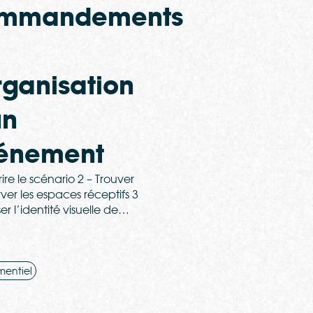
mmandements
rganisation
un
énement
ire le scénario 2 – Trouver
rver les espaces réceptifs 3
ser l’identité visuelle de…
entiel