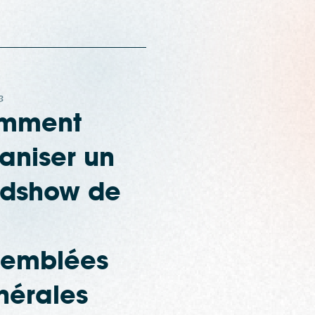
3
mment
aniser un
adshow de
semblées
nérales