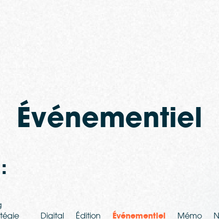
Événementiel
:
g
atégie
Digital
Édition
Événementiel
Mémo
N