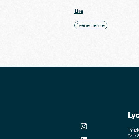
Lire
Événementiel
Ly
19 p
04 72