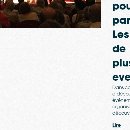
pou
par
Les
de 
plu
eve
Dans cet
à découv
événem
organis
découv
Lire