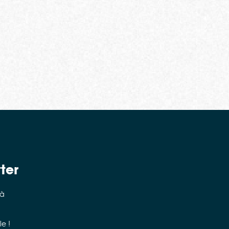
ter
 à
e !