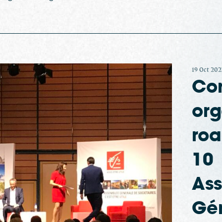
19 Oct 202
Co
org
ro
10
As
Gé