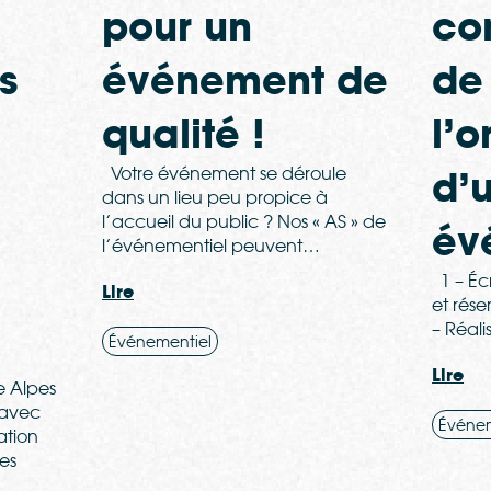
pour un
co
s
événement de
de
qualité !
l’o
Votre événement se déroule
d’
dans un lieu peu propice à
l’accueil du public ? Nos « AS » de
év
l’événementiel peuvent…
1 – Écr
Lire
et rése
– Réali
Événementiel
Lire
e Alpes
 avec
Événem
ation
es