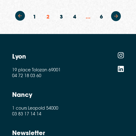
1
2
3
4
…
6
Lyon
19 place Tolozan 69001
04 72 18 03 60
Nancy
1 cours Leopold 54000
03 83 17 14 14
Newsletter