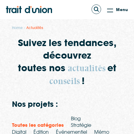
Menu
Home
Actualités
Suivez les tendances,
découvrez
toutes nos
et
actualités
!
conseils
Nos projets :
Blog
Toutes les catégories
Stratégie
Digital
Édition
Événementiel
Mémo